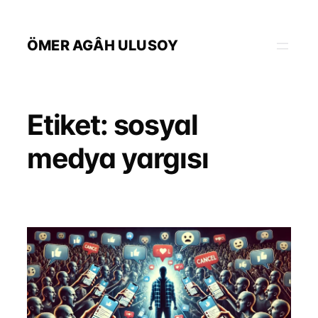
İçeriğe
geç
ÖMER AGÂH ULUSOY
Etiket:
sosyal
medya yargısı