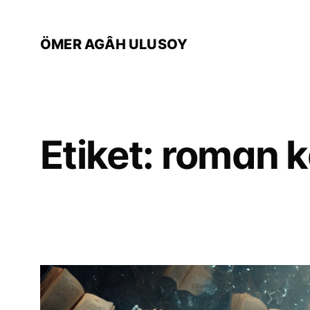
İçeriğe
geç
ÖMER AGÂH ULUSOY
Etiket:
roman k