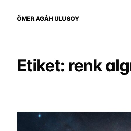
İçeriğe
geç
ÖMER AGÂH ULUSOY
Etiket:
renk alg