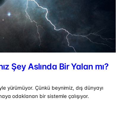
nız Şey Aslında Bir Yalan mı?
öyle yürümüyor. Çünkü beynimiz, dış dünyayı
maya odaklanan bir sistemle çalışıyor.