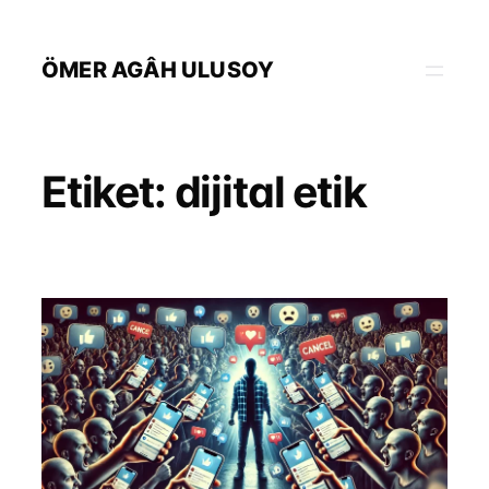
İçeriğe
geç
ÖMER AGÂH ULUSOY
Etiket:
dijital etik