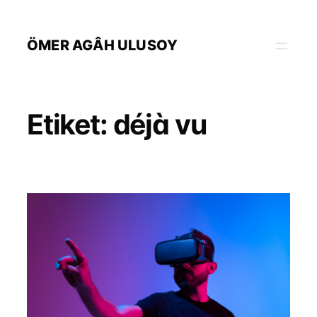
İçeriğe
geç
ÖMER AGÂH ULUSOY
Etiket:
déjà vu