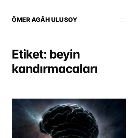
İçeriğe
geç
ÖMER AGÂH ULUSOY
Etiket:
beyin
kandırmacaları