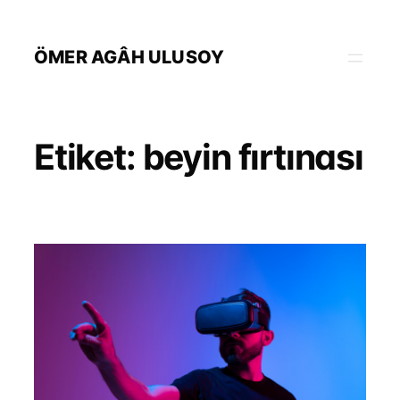
İçeriğe
geç
ÖMER AGÂH ULUSOY
Etiket:
beyin fırtınası