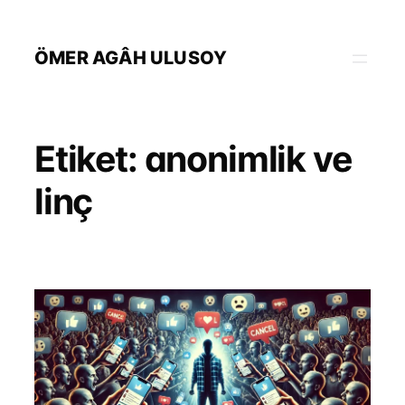
İçeriğe
geç
ÖMER AGÂH ULUSOY
Etiket:
anonimlik ve
linç