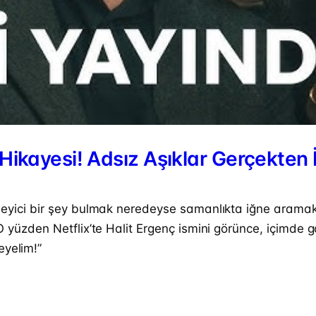
şk Hikayesi! Adsız Aşıklar Gerçekte
kileyici bir şey bulmak neredeyse samanlıkta iğne arama
 O yüzden Netflix’te Halit Ergenç ismini görünce, içimde 
eyelim!”