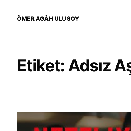
İçeriğe
geç
ÖMER AGÂH ULUSOY
Etiket:
Adsız A