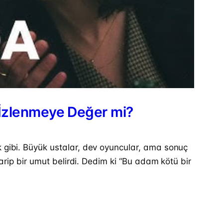
n İzlenmeye Değer mi?
k gibi. Büyük ustalar, dev oyuncular, ama sonuç
garip bir umut belirdi. Dedim ki “Bu adam kötü bir