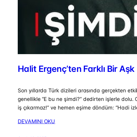
Halit Ergenç’ten Farklı Bir A
Son yıllarda Türk dizileri arasında gerçekten et
genellikle “E bu ne şimdi?” dedirten işlerle dolu.
iş çıkarmaz!” ve hemen eşime döndüm: “Hadi izl
DEVAMINI OKU