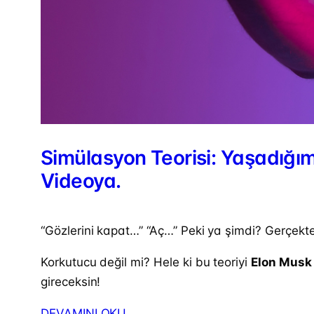
Simülasyon Teorisi: Yaşadığım
Videoya.
“Gözlerini kapat…” “Aç…” Peki ya şimdi? Gerçekt
Korkutucu değil mi? Hele ki bu teoriyi
Elon Musk 
gireceksin!
DEVAMINI OKU