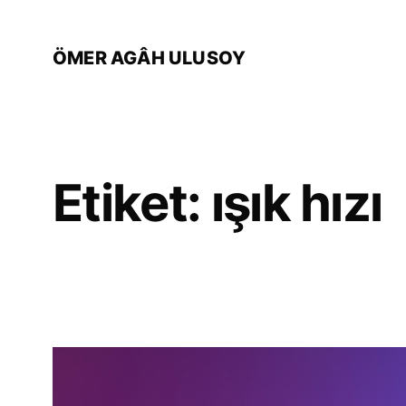
İçeriğe
geç
ÖMER AGÂH ULUSOY
Etiket:
ışık hızı