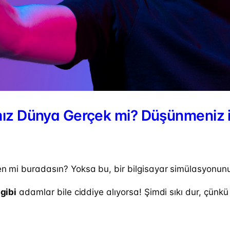
ız Dünya Gerçek mi? Düşünmeniz içi
en mi buradasın? Yoksa bu, bir bilgisayar simülasyonunu
gibi
adamlar bile ciddiye alıyorsa! Şimdi sıkı dur, çünkü