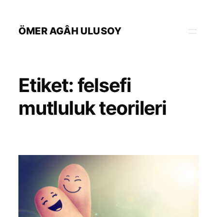
İçeriğe
geç
ÖMER AGÂH ULUSOY
Etiket:
felsefi
mutluluk teorileri