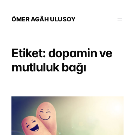
İçeriğe
geç
ÖMER AGÂH ULUSOY
Etiket:
dopamin ve
mutluluk bağı