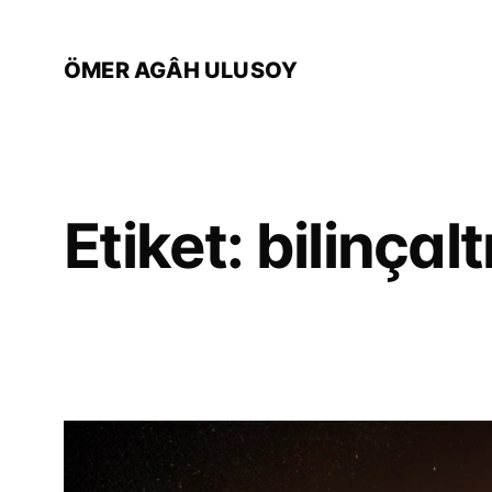
İçeriğe
geç
ÖMER AGÂH ULUSOY
Etiket:
bilinçalt