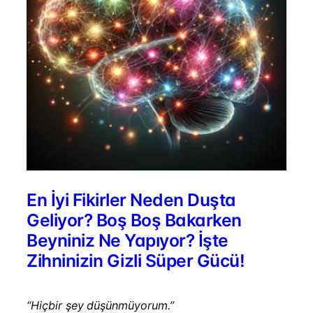
En İyi Fikirler Neden Duşta
Geliyor? Boş Boş Bakarken
Beyniniz Ne Yapıyor? İşte
Zihninizin Gizli Süper Gücü!
“Hiçbir şey düşünmüyorum.”